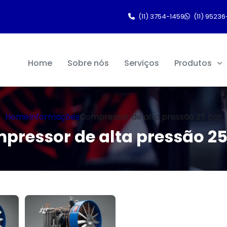
(11) 3754-1459
(11) 95236
Home
Sobre nós
Serviços
Produtos
Home
Informações
Compressor de alta pressão 25 bar
pressor de alta pressão 25