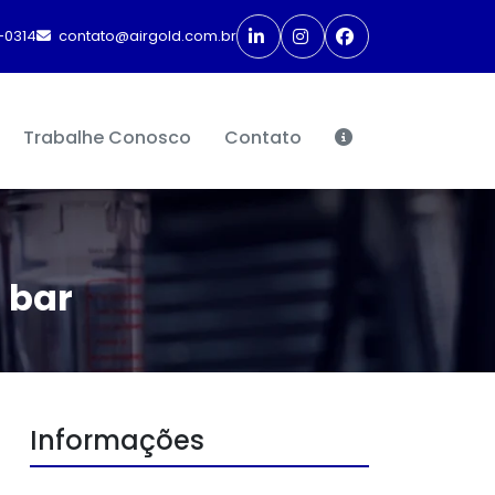
-0314
contato@airgold.com.br
Trabalhe Conosco
Contato
 bar
Informações