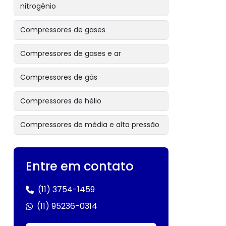
nitrogênio
Compressores de gases
Compressores de gases e ar
Compressores de gás
Compressores de hélio
Compressores de média e alta pressão
Compressores de nitrogênio
Entre em contato
Compressores industriais alemães
(11) 3754-1459
Compressores industriais de alta
(11) 95236-0314
pressão