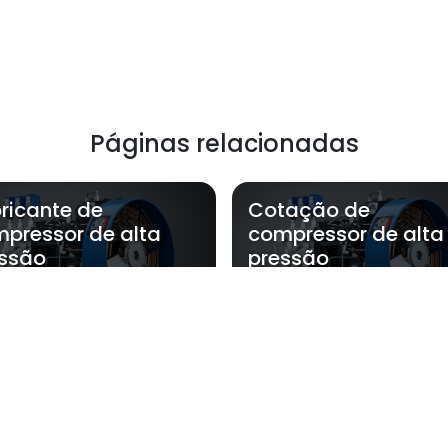
Páginas relacionadas
ricante de
Cotação de
pressor de alta
compressor de alta
ssão
pressão
 AirGold atende Compressor de alta 
Zona Oeste
Zona Sul
Zona Leste
Gra