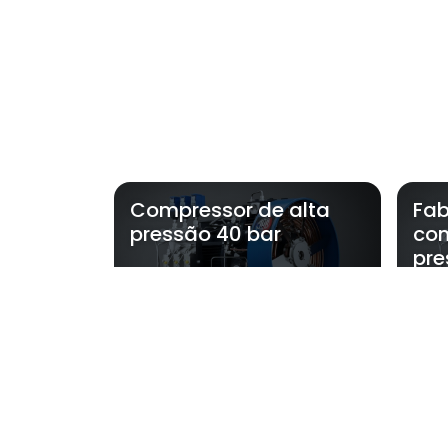
Compressor de alta
Fab
pressão 40 bar
com
pre
Regiões onde a
Região Central
Zona Norte