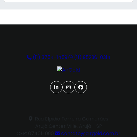
(11) 3754-1459
(11) 95236-0314
Rua Elpidio Ferreira Guimarães
Arujá Center Ville, Arujá - SP
CEP: 07401-090
contato@airgold.com.br