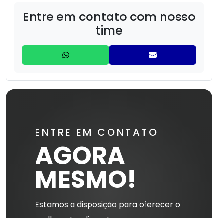
Entre em contato com nosso
Compressor De Alta Pressão 3000/40
time
Compressor De Alta Pressão 500/40
Compressor De Alta Pressão 600/350
Compressor De Alta Pressão 600/40
Compressor de Gás Hélio
ENTRE EM CONTATO
Compressor de Nitrogênio
AGORA
MESMO!
Estamos a disposição para oferecer o