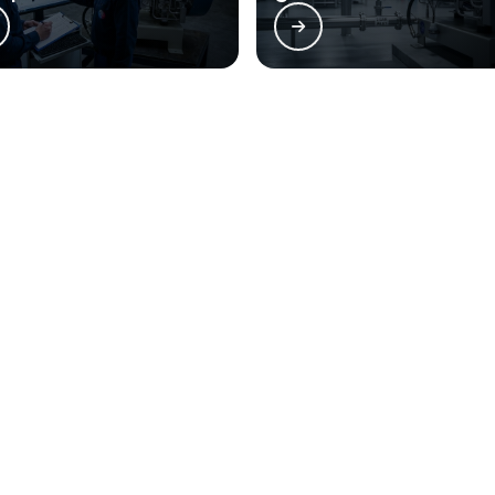
old atende Peças originais para co
Zona Oeste
Zona Sul
Zona Leste
Gra
Bom Retiro
Brás
Camb
Glicério
Liberdade
Luz
Santa Efigênia
Sé
Vila 
do. Sua reprodução, parcial ou total, mesmo citando nossos links, é pro
10/98 - Lei de direitos autorais
.