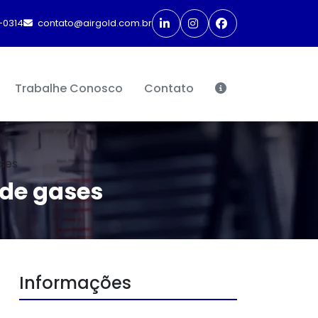
-0314
contato@airgold.com.br
Trabalhe Conosco
Contato
ses
 de gases
Informações