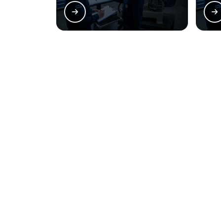
Regiões onde a AirG
Região Central
Zona Norte
Aclimação
Bela Vista
Consolação
Higienópolis
República
Santa Cecília
O conteúdo do texto desta página é de direito reserva
de direito autoral – artigo 184 do Código Penal –
Lei 96