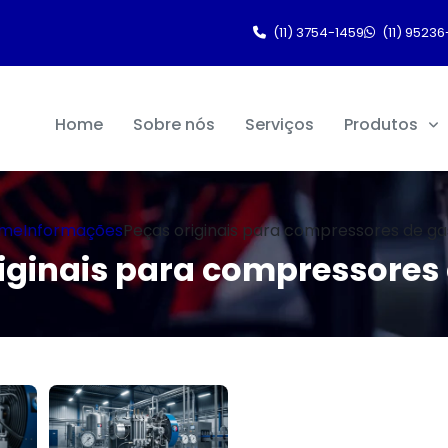
(11) 3754-1459
(11) 95236
Home
Sobre nós
Serviços
Produtos
me
Informações
Peças originais para compressores de ga
iginais para compressores