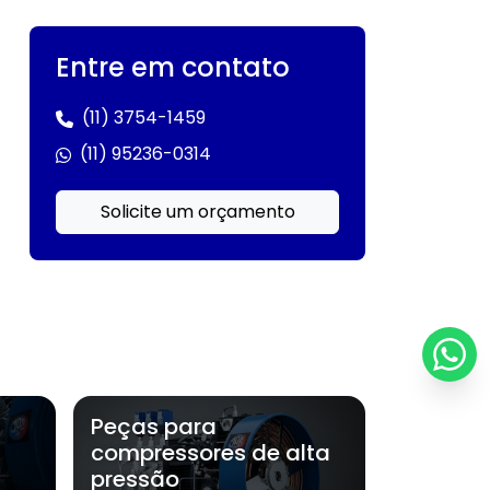
Compressores industriais para ar e
gases
Entre em contato
Compressores J.A. becker & söhne
(11) 3754-1459
Compressores JAB
(11) 95236-0314
Compressores para gases industriais
Solicite um orçamento
Compressores para geração de energia
Compressores para indústria naval
Compressores para indústrias pesadas
Compressores para petroquímica
Peças para
Compressores para óleo e gás
compressores de alta
pressão