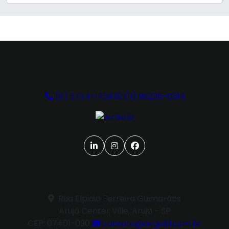
(11) 3754-1459
(11) 95236-0314
Rua Elpidio Ferreira Guimarães
Arujá Center Ville, Arujá - SP
CEP: 07401-090
contato@airgold.com.br