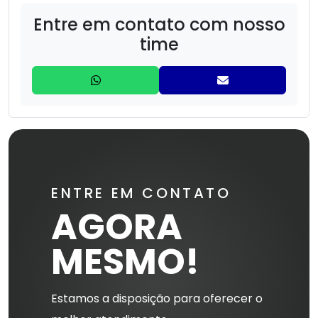
Entre em contato com nosso
Compressor De Alta Pressão 3000/40
time
Compressor De Alta Pressão 500/40
Compressor De Alta Pressão 600/350
Compressor De Alta Pressão 600/40
Compressor de Gás Hélio
ENTRE EM CONTATO
Compressor de Nitrogênio
AGORA
MESMO!
Estamos a disposição para oferecer o