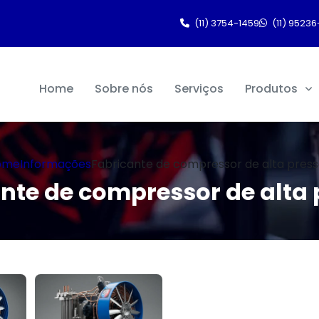
(11) 3754-1459
(11) 95236
Home
Sobre nós
Serviços
Produtos
ome
Informações
Fabricante de compressor de alta pres
nte de compressor de alta