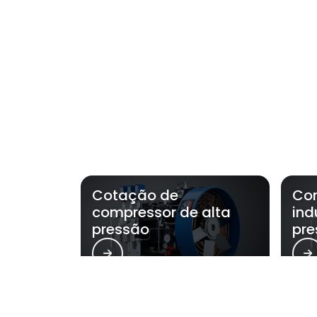
Cotação de
Com
compressor de alta
ind
pressão
pre
Regiões onde a Air