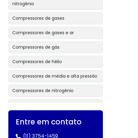
nitrogênio
Compressores de gases
Compressores de gases e ar
Compressores de gás
Compressores de hélio
Compressores de média e alta pressão
Compressores de nitrogênio
Compressores industriais alemães
Compressores industriais de alta
Entre em contato
pressão
(11) 3754-1459