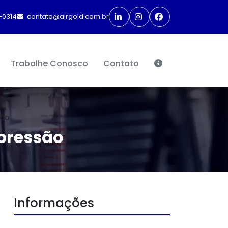
-0314
contato@airgold.com.br
Trabalhe Conosco
Contato
são
 pressão
Informações