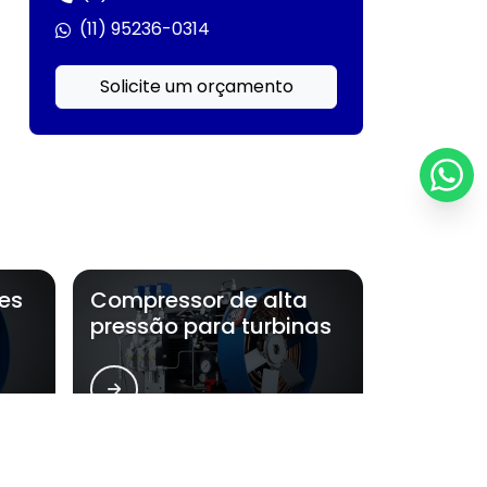
Compressores industriais para ar e
(11) 95236-0314
gases
Compressores J.A. becker & söhne
Solicite um orçamento
Compressores JAB
Compressores para gases industriais
Compressores para geração de energia
Compressores para indústria naval
es
Compressor de alta
pressão para turbinas
Compressores para indústrias pesadas
Compressores para petroquímica
Compressores para óleo e gás
or de alta pressão: