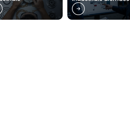
 atende Serviço de manutenção de co
Zona Oeste
Zona Sul
Zona Leste
Gra
Bom Retiro
Brás
Camb
Glicério
Liberdade
Luz
Santa Efigênia
Sé
Vila 
do. Sua reprodução, parcial ou total, mesmo citando nossos links, é pro
10/98 - Lei de direitos autorais
.