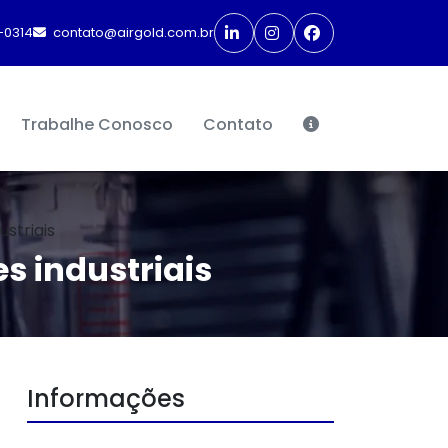
-0314
contato@airgold.com.br
Trabalhe Conosco
Contato
striais
 industriais
Informações