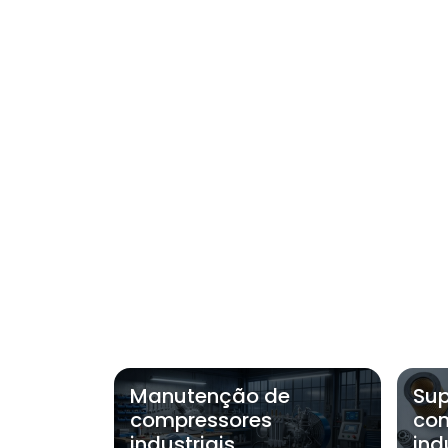
Manutenção de
Sup
compressores
co
industriais
ind