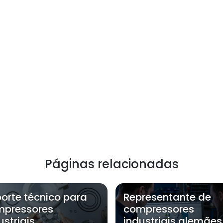
Páginas relacionadas
orte técnico para
Representante de
mpressores
compressores
ustriais
industriais alemães