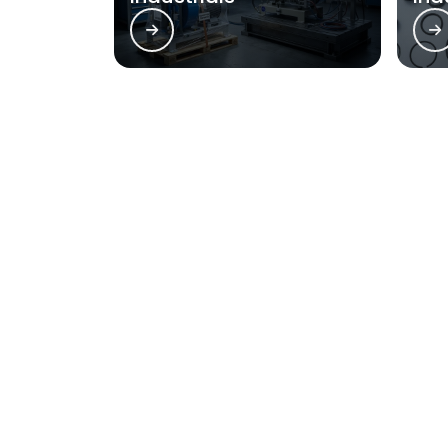
Regiões onde a AirGold
Região Central
Zona Norte
Aclimação
Bela Vista
Consolação
Higienópolis
República
Santa Cecília
O conteúdo do texto desta página é de direito reserva
de direito autoral – artigo 184 do Código Penal –
Lei 96