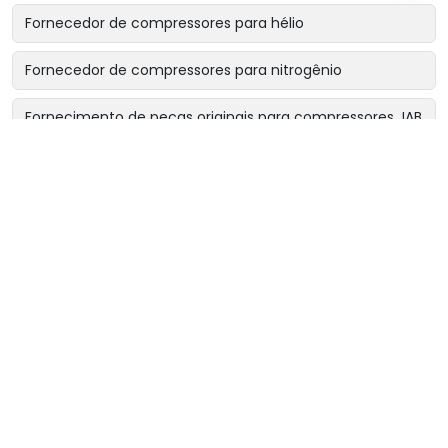
Fornecedor de compressores para hélio
Fornecedor de compressores para nitrogênio
Fornecimento de peças originais para compressores JAB
Locação de compressor industrial becker & söhne
Locação de compressores industriais
Manutenção de booster de ar comprimido
Manutenção de booster industrial
Manutenção de compressores de alta pressão
Manutenção de compressores de gases
Manutenção de compressores de média pressão